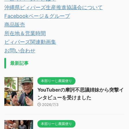
沖縄県ピィパーズ生産推進協議会について
Facebookページ＆グループ
商品販売
所在地＆営業時間
ピィパーズ関連動画集
お問い合わせ
最新記事
本部りーじ農園便り
YouTuberの摩訶不思議姉妹から突撃イ
ンタビューを受けました
2026/7/3
本部りーじ農園便り